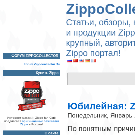
ZippoColl
Статьи, обзоры, 
и продукции Zip
крупный, автори
Zippo портал!
ФОРУМ ZIPPOCOLLECTOR
Forum.Zippocollector.Ru
Купить Zippo
Юбилейная: Zi
Понедельник, Январь 
Интернет-магазин Zippo fan Club
предлагает
оригинальные зажигалки
Zippo
в России!
По понятным причин
О сайте