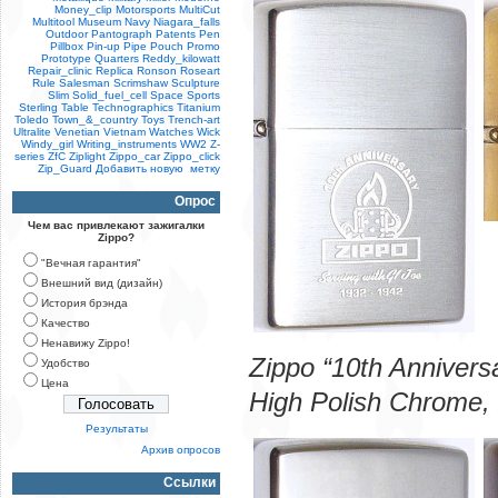
Money_clip
Motorsports
MultiCut
Multitool
Museum
Navy
Niagara_falls
Outdoor
Pantograph
Patents
Pen
Pillbox
Pin-up
Pipe
Pouch
Promo
Prototype
Quarters
Reddy_kilowatt
Repair_clinic
Replica
Ronson
Roseart
Rule
Salesman
Scrimshaw
Sculpture
Slim
Solid_fuel_cell
Space
Sports
Sterling
Table
Technographics
Titanium
Toledo
Town_&_country
Toys
Trench-art
Ultralite
Venetian
Vietnam
Watches
Wick
Windy_girl
Writing_instruments
WW2
Z-
series
ZfC
Ziplight
Zippo_car
Zippo_click
Zip_Guard
Добавить новую метку
Опрос
Чем вас привлекают зажигалки
Zippo?
"Вечная гарантия"
Внешний вид (дизайн)
История брэнда
Качество
Ненавижу Zippo!
Zippo “10th Annivers
Удобство
Цена
High Polish Chrome, 
Результаты
Архив опросов
Ссылки