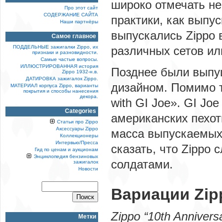
широко отмечать не
Про этот сайт
СОДЕРЖАНИЕ САЙТА
практики, как выпу
Наши партнёры
выпускались Zippo 
Самое главное
различных сетов и
ПОДДЕЛЬНЫЕ зажигалки Zippo, их
признаки и разновидности.
Самые частые вопросы.
ИЛЛЮСТРИРОВАННАЯ история
Позднее были выпу
Zippo 1932-н.в.
ДАТИРОВКА зажигалок Zippo.
дизайном. Помимо т
МАТЕРИАЛ корпуса Zippo, варианты
покрытия и способы нанесения
декора.
with GI Joe». GI Jo
Categories
американских пехот
Статьи про Zippo
Аксессуары Zippo
масса выпускаемых 
Коллекционеры
Интервью/Пресса
сказать, что Zippo 
Гид по ценам и аукционам
Энциклопедия бензиновых
солдатами.
зажигалок
Новости
Вариации Zipp
Zippo “10th Annivers
Метки