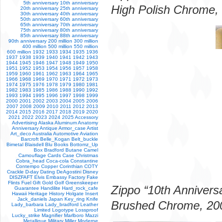
5th anniversary
10th anniversary
High Polish Chrome, 
20th anniversary
25th anniversary
30th anniversary
40th anniversary
50th anniversary
60th anniversary
65th anniversary
70th anniversary
75th anniversary
80th anniversary
85th anniversary
88th anniversary
90th anniversary
200 million
300 million
400 million
500 million
550 million
600 million
1932
1933
1934
1935
1936
1937
1938
1939
1940
1941
1942
1943
1944
1945
1946
1947
1948
1949
1950
1951
1952
1953
1954
1956
1957
1958
1959
1960
1961
1962
1963
1964
1965
1966
1968
1969
1970
1971
1972
1973
1974
1975
1976
1978
1979
1980
1981
1982
1983
1985
1986
1988
1990
1992
1993
1994
1995
1996
1997
1998
1999
2000
2001
2002
2003
2004
2005
2006
2007
2008
2009
2010
2011
2012
2013
2014
2015
2016
2017
2018
2019
2020
2021
2022
2023
2024
2025
Accessory
Advertising
Alaska
Aluminum
Anatomy
Anniversary
Antique
Armor_case
Artist
Art_deco
Australia
Automotive
Aviation
Barcroft
Belle_Kogan
Belt_buckle
Bimetal
Blaisdell
Blu
Books
Bottomz_Up
Box
Bradford
Butane
Camel
Camouflage
Cards
Case
Christmas
Cobra_head
Coca-cola
Constantine
Contempo
Copper
Corinthian
COTY
Crackle
D-day
Dating
DeAgostini
Disney
DISZFAFT
Elvis
Embassy
Factory
Fake
Flints
Fuel
Gift
Gold
Golf
Greenskeeper
Zippo “10th Annivers
Guarantee
Handilite
Hard_rock_cafe
Hawaii
Heritage
History
Holgate
Insert
Jack_daniels
Japan
Key_ring
Knife
Brushed Chrome, 200
Lady_barbara
Lady_bradford
Leather
Limited
Logotype
Lossproof
Lucky_strike
Magnifier
Marlboro
Mazzi
Metallique
Military
Miller
Moderne