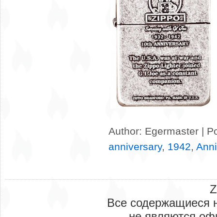
Author: Egermaster | P
anniversary
,
1942
,
Anni
Z
Все содержащиеся н
не являются оф