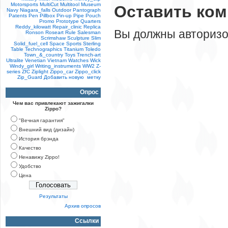
Motorsports
MultiCut
Multitool
Museum
Оставить ко
Navy
Niagara_falls
Outdoor
Pantograph
Patents
Pen
Pillbox
Pin-up
Pipe
Pouch
Promo
Prototype
Quarters
Reddy_kilowatt
Repair_clinic
Replica
Вы должны авторизо
Ronson
Roseart
Rule
Salesman
Scrimshaw
Sculpture
Slim
Solid_fuel_cell
Space
Sports
Sterling
Table
Technographics
Titanium
Toledo
Town_&_country
Toys
Trench-art
Ultralite
Venetian
Vietnam
Watches
Wick
Windy_girl
Writing_instruments
WW2
Z-
series
ZfC
Ziplight
Zippo_car
Zippo_click
Zip_Guard
Добавить новую метку
Опрос
Чем вас привлекают зажигалки
Zippo?
"Вечная гарантия"
Внешний вид (дизайн)
История брэнда
Качество
Ненавижу Zippo!
Удобство
Цена
Результаты
Архив опросов
Ссылки