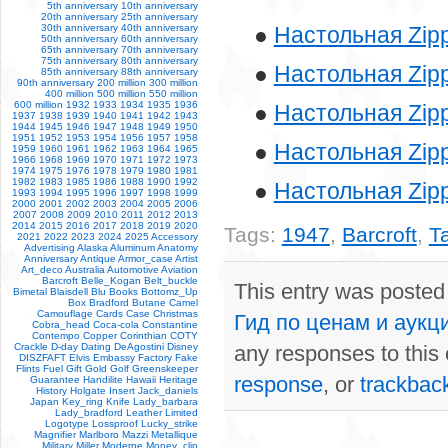
5th anniversary
10th anniversary
20th anniversary
25th anniversary
Настольная Zipp
30th anniversary
40th anniversary
50th anniversary
60th anniversary
65th anniversary
70th anniversary
75th anniversary
80th anniversary
Настольная Zipp
85th anniversary
88th anniversary
90th anniversary
200 million
300 million
400 million
500 million
550 million
600 million
1932
1933
1934
1935
1936
Настольная Zippo
1937
1938
1939
1940
1941
1942
1943
1944
1945
1946
1947
1948
1949
1950
1951
1952
1953
1954
1956
1957
1958
Настольная Zipp
1959
1960
1961
1962
1963
1964
1965
1966
1968
1969
1970
1971
1972
1973
1974
1975
1976
1978
1979
1980
1981
1982
1983
1985
1986
1988
1990
1992
Настольная Zippo
1993
1994
1995
1996
1997
1998
1999
2000
2001
2002
2003
2004
2005
2006
2007
2008
2009
2010
2011
2012
2013
2014
2015
2016
2017
2018
2019
2020
Tags:
1947
,
Barcroft
,
T
2021
2022
2023
2024
2025
Accessory
Advertising
Alaska
Aluminum
Anatomy
Anniversary
Antique
Armor_case
Artist
Art_deco
Australia
Automotive
Aviation
Barcroft
Belle_Kogan
Belt_buckle
This entry was posted
Bimetal
Blaisdell
Blu
Books
Bottomz_Up
Box
Bradford
Butane
Camel
Camouflage
Cards
Case
Christmas
Гид по ценам и аукц
Cobra_head
Coca-cola
Constantine
Contempo
Copper
Corinthian
COTY
Crackle
D-day
Dating
DeAgostini
Disney
any responses to this
DISZFAFT
Elvis
Embassy
Factory
Fake
Flints
Fuel
Gift
Gold
Golf
Greenskeeper
response
, or
trackbac
Guarantee
Handilite
Hawaii
Heritage
History
Holgate
Insert
Jack_daniels
Japan
Key_ring
Knife
Lady_barbara
Lady_bradford
Leather
Limited
Logotype
Lossproof
Lucky_strike
Magnifier
Marlboro
Mazzi
Metallique
Military
Miller
Moderne
Money_clip