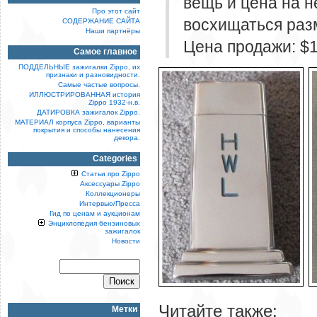
вещь и цена на н
Про этот сайт
восхищаться разм
СОДЕРЖАНИЕ САЙТА
Наши партнёры
Цена продажи: $
Самое главное
ПОДДЕЛЬНЫЕ зажигалки Zippo, их
признаки и разновидности.
Самые частые вопросы.
ИЛЛЮСТРИРОВАННАЯ история
Zippo 1932-н.в.
ДАТИРОВКА зажигалок Zippo.
МАТЕРИАЛ корпуса Zippo, варианты
покрытия и способы нанесения
декора.
Categories
Статьи про Zippo
Аксессуары Zippo
Коллекционеры
Интервью/Пресса
Гид по ценам и аукционам
Энциклопедия бензиновых
зажигалок
Новости
Читайте также:
Метки