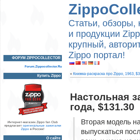
ZippoColl
Статьи, обзоры, 
и продукции Zip
крупный, автори
Zippo портал!
ФОРУМ ZIPPOCOLLECTOR
Forum.Zippocollector.Ru
«
Книжка-раскраска про Zippo, 1963, $3
Купить Zippo
Настольная за
года, $131.30
Вторая модель на
Интернет-магазин Zippo fan Club
предлагает
оригинальные зажигалки
Zippo
в России!
выпускаться пос
О сайте